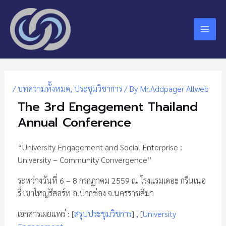
Skip
Mai
to
Men
content
Post
navigation
/
บทความทั้งหมด
,
ประชุมวิชาการ
/ By
Mr.Addpager Allweb
The 3rd Engagement Thailand
Annual Conference
“University Engagement and Social Enterprise :
University – Community Convergence”
ระหว่างวันที่ 6 – 8 กรกฏาคม 2559 ณ โรงแรมเดอะ กรีนเนอ
รี่ เขาใหญ่รีสอร์ท อ.ปากช่อง จ.นครราชสีมา
เอกสารเผยแพร่ : [
สรุปประชุมวิชการ
] , [
University