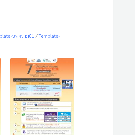
plate-บทความ01
/
Template-