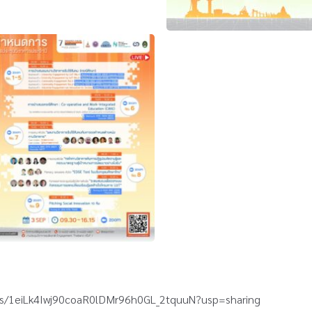
ders/1eiLk4Iwj90coaR0lDMr96h0GL_2tquuN?usp=sharing