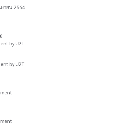
กันยายน 2564
)
ement by U2T
ement by U2T
gement
gement