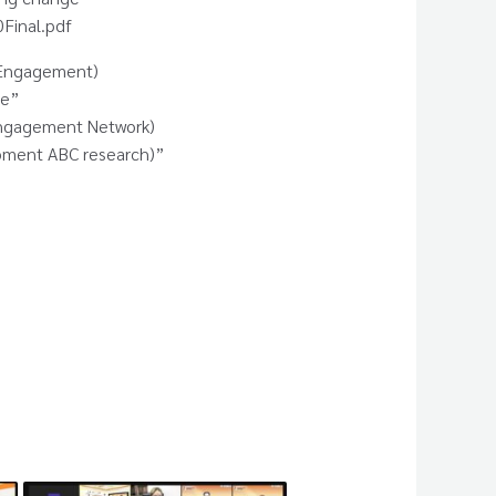
Final.pdf
c Engagement)
ge”
 Engagement Network)
lopment ABC research)”