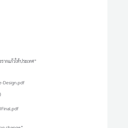
งรากแก้วให้ประเทศ”
e-Design.pdf
)
Final.pdf
ting change”